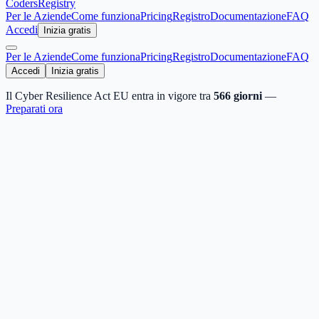
Coders
Registry
Per le Aziende
Come funziona
Pricing
Registro
Documentazione
FAQ
Accedi
Inizia gratis
Per le Aziende
Come funziona
Pricing
Registro
Documentazione
FAQ
Accedi
Inizia gratis
Il Cyber Resilience Act EU entra in vigore tra
566
giorni
—
Preparati ora
Dichiara la tua responsabilità